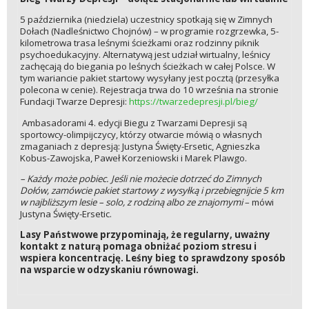
5 października (niedziela) uczestnicy spotkają się w Zimnych
Dołach (Nadleśnictwo Chojnów) – w programie rozgrzewka, 5-
kilometrowa trasa leśnymi ścieżkami oraz rodzinny piknik
psychoedukacyjny. Alternatywą jest udział wirtualny, leśnicy
zachęcają do biegania po leśnych ścieżkach w całej Polsce. W
tym wariancie pakiet startowy wysyłany jest pocztą (przesyłka
polecona w cenie). Rejestracja trwa do 10 września na stronie
Fundacji Twarze Depresji:
https://twarzedepresji.pl/bieg/
Ambasadorami 4. edycji Biegu z Twarzami Depresji są
sportowcy-olimpijczycy, którzy otwarcie mówią o własnych
zmaganiach z depresją: Justyna Święty-Ersetic, Agnieszka
Kobus-Zawojska, Paweł Korzeniowski i Marek Plawgo.
– Każdy może pobiec. Jeśli nie możecie dotrzeć do Zimnych
Dołów, zamówcie pakiet startowy z wysyłką i przebiegnijcie 5 km
w najbliższym lesie – solo, z rodziną albo ze znajomymi
– mówi
Justyna Święty-Ersetic.
Lasy Państwowe przypominają, że regularny, uważny
kontakt z naturą pomaga obniżać poziom stresu i
wspiera koncentrację. Leśny bieg to sprawdzony sposób
na wsparcie w odzyskaniu równowagi.