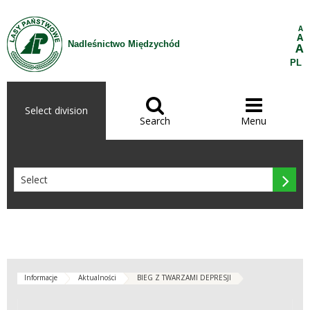
Skip to Content
A
A
Nadleśnictwo Międzychód
A
PL


Select division
Search
Menu

Informacje
Aktualności
BIEG Z TWARZAMI DEPRESJI