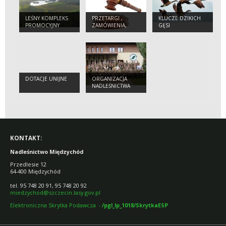
LEŚNY KOMPLEKS
PRZETARGI ,
KLUCZE DZIKICH
PROMOCYJNY
ZAMÓWIENIA,
GĘSI
„PUSZCZA
ZARZĄDZENIA
NOTECKA”
DOTACJE UNIJNE
ORGANIZACJA
NADLEŚNICTWA
KONTAKT:
Nadleśnictwo Międzychód
Przedlesie 12
64-400 Międzychód
tel. 95 748 20 91, 95 748 20 92
miedzychod@szczecin.lasy.gov.pl
Elektroniczna Skrytka Podawcza -
/pgl_lp_1018/SkrytkaESP