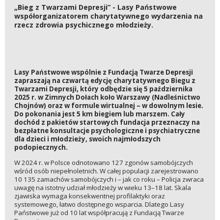
„Bieg z Twarzami Depresji” - Lasy Państwowe
współorganizatorem charytatywnego wydarzenia na
rzecz zdrowia psychicznego młodzieży.
Lasy Państwowe wspólnie z Fundacją Twarze Depresji
zapraszają na czwartą edycję charytatywnego Biegu z
Twarzami Depresji, który odbędzie się 5 października
2025 r. w Zimnych Dołach koło Warszawy (Nadleśnictwo
Chojnów) oraz w formule wirtualnej – w dowolnym lesie.
Do pokonania jest 5 km biegiem lub marszem. Cały
dochód z pakietów startowych fundacja przeznaczy na
bezpłatne konsultacje psychologiczne i psychiatryczne
dla dzieci i młodzieży, swoich najmłodszych
podopiecznych.
W 2024 r. w Polsce odnotowano 127 zgonów samobójczych
wśród osób niepełnoletnich. W całej populacji zarejestrowano
10 135 zamachów samobójczych i – jak co roku – Policja zwraca
uwagę na istotny udział młodzieży w wieku 13–18 lat. Skala
zjawiska wymaga konsekwentnej profilaktyki oraz
systemowego, łatwo dostępnego wsparcia. Dlatego Lasy
Państwowe już od 10 lat współpracują z Fundacją Twarze