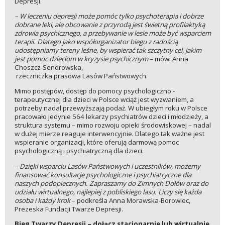
Depresji.
– W leczeniu depresji może pomóc tylko psychoterapia i dobrze
dobrane leki, ale obcowanie z przyrodą jest świetną profilaktyką
zdrowia psychicznego, a przebywanie w lesie może być wsparciem
terapii. Dlatego jako współorganizator biegu z radością
udostępniamy tereny leśne, by wspierać tak szczytny cel, jakim
jest pomoc dzieciom w kryzysie psychicznym
– mówi Anna
Choszcz-Sendrowska,
rzeczniczka prasowa Lasów Państwowych.
Mimo postępów, dostęp do pomocy psychologiczno -
terapeutycznej dla dzieci w Polsce wciąż jest wyzwaniem, a
potrzeby nadal przewyższają podaż. W ubiegłym roku w Polsce
pracowało jedynie 564 lekarzy psychiatrów dzieci i młodzieży, a
struktura systemu – mimo rozwoju opieki środowiskowej – nadal
w dużej mierze reaguje interwencyjnie. Dlatego tak ważne jest
wspieranie organizacji, które oferują darmową pomoc
psychologiczną i psychiatryczną dla dzieci.
– Dzięki wsparciu Lasów Państwowych i uczestników, możemy
finansować konsultacje psychologiczne i psychiatryczne dla
naszych podopiecznych. Zapraszamy do Zimnych Dołów oraz do
udziału wirtualnego, najlepiej z pobliskiego lasu. Liczy się każda
osoba i każdy krok
– podkreśla Anna Morawska-Borowiec,
Prezeska Fundacji Twarze Depresji.
Bieg Twarzy Depresji – dołącz stacjonarnie lub wirtualnie