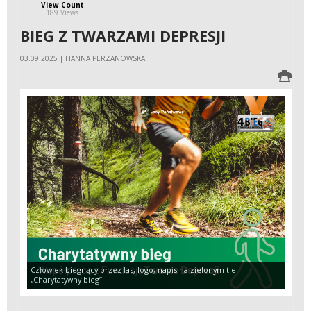
View Count
189 Views
BIEG Z TWARZAMI DEPRESJI
03.09.2025 | HANNA PERZANOWSKA
Człowiek biegnący przez las, logo, napis na zielonym tle
„Charytatywny bieg”.