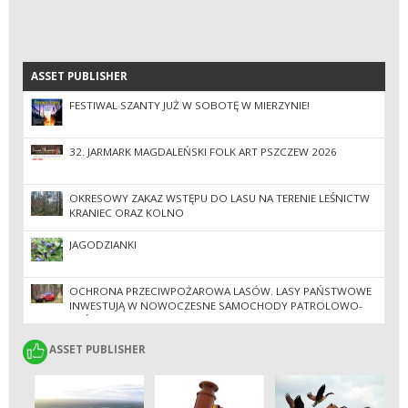
ASSET PUBLISHER
ASSET PUBLISHER
FESTIWAL SZANTY JUŻ W SOBOTĘ W MIERZYNIE!
32. JARMARK MAGDALEŃSKI FOLK ART PSZCZEW 2026
OKRESOWY ZAKAZ WSTĘPU DO LASU NA TERENIE LEŚNICTW
KRANIEC ORAZ KOLNO
JAGODZIANKI
OCHRONA PRZECIWPOŻAROWA LASÓW. LASY PAŃSTWOWE
INWESTUJĄ W NOWOCZESNE SAMOCHODY PATROLOWO-
GAŚNICZE
ASSET PUBLISHER
ASSET PUBLISHER