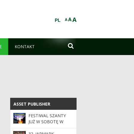
A
A
A
PL

E
KONTAKT
ASSET PUBLISHER
ASSET PUBLISHER
FESTIWAL SZANTY
JUŻ W SOBOTĘ W
MIERZYNIE!
32. JARMARK