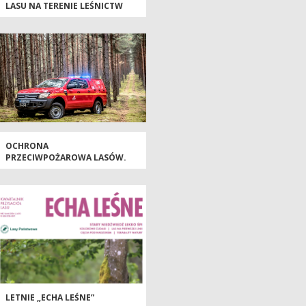
LASU NA TERENIE LEŚNICTW
KRANIEC ORAZ KOLNO
OCHRONA
PRZECIWPOŻAROWA LASÓW.
LASY PAŃSTWOWE INWESTUJĄ
W NOWOCZESNE SAMOCHODY
PATROLOWO-GAŚNICZE
LETNIE „ECHA LEŚNE”