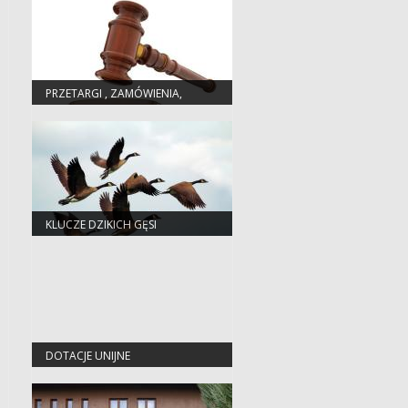
PRZETARGI , ZAMÓWIENIA,
ZARZĄDZENIA
KLUCZE DZIKICH GĘSI
DOTACJE UNIJNE