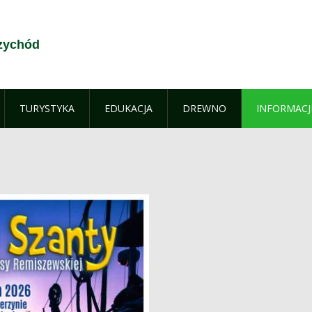
zychód
TURYSTYKA
EDUKACJA
DREWNO
INFORMACJ