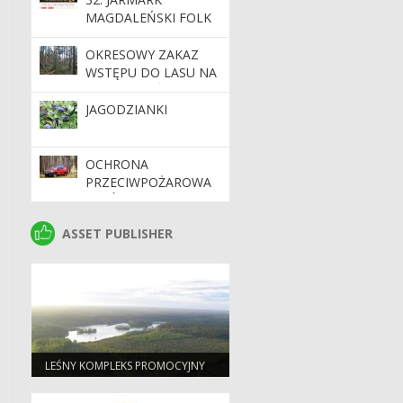
MAGDALEŃSKI FOLK
ART PSZCZEW 2026
OKRESOWY ZAKAZ
WSTĘPU DO LASU NA
TERENIE LEŚNICTW
KRANIEC ORAZ
JAGODZIANKI
KOLNO
OCHRONA
PRZECIWPOŻAROWA
LASÓW. LASY
PAŃSTWOWE
ASSET PUBLISHER
ASSET PUBLISHER
INWESTUJĄ W
NOWOCZESNE
SAMOCHODY
PATROLOWO-
GAŚNICZE
LEŚNY KOMPLEKS PROMOCYJNY
„PUSZCZA NOTECKA”