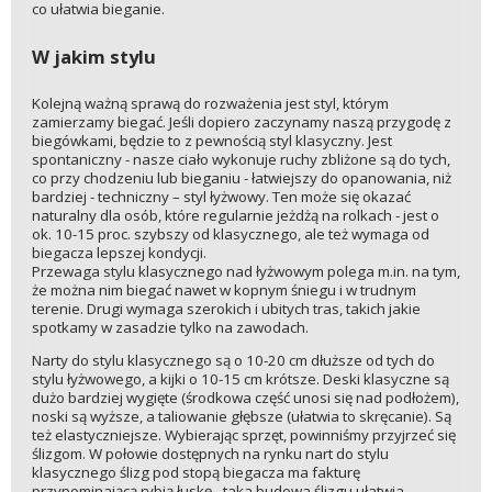
co ułatwia bieganie.
W jakim stylu
Kolejną ważną sprawą do rozważenia jest styl, którym
zamierzamy biegać. Jeśli dopiero zaczynamy naszą przygodę z
biegówkami, będzie to z pewnością styl klasyczny. Jest
spontaniczny - nasze ciało wykonuje ruchy zbliżone są do tych,
co przy chodzeniu lub bieganiu - łatwiejszy do opanowania, niż
bardziej - techniczny – styl łyżwowy. Ten może się okazać
naturalny dla osób, które regularnie jeżdżą na rolkach - jest o
ok. 10-15 proc. szybszy od klasycznego, ale też wymaga od
biegacza lepszej kondycji.
Przewaga stylu klasycznego nad łyżwowym polega m.in. na tym,
że można nim biegać nawet w kopnym śniegu i w trudnym
terenie. Drugi wymaga szerokich i ubitych tras, takich jakie
spotkamy w zasadzie tylko na zawodach.
Narty do stylu klasycznego są o 10-20 cm dłuższe od tych do
stylu łyżwowego, a kijki o 10-15 cm krótsze. Deski klasyczne są
dużo bardziej wygięte (środkowa część unosi się nad podłożem),
noski są wyższe, a taliowanie głębsze (ułatwia to skręcanie). Są
też elastyczniejsze. Wybierając sprzęt, powinniśmy przyjrzeć się
ślizgom. W połowie dostępnych na rynku nart do stylu
klasycznego ślizg pod stopą biegacza ma fakturę
przypominającą rybią łuskę - taka budowa ślizgu ułatwia