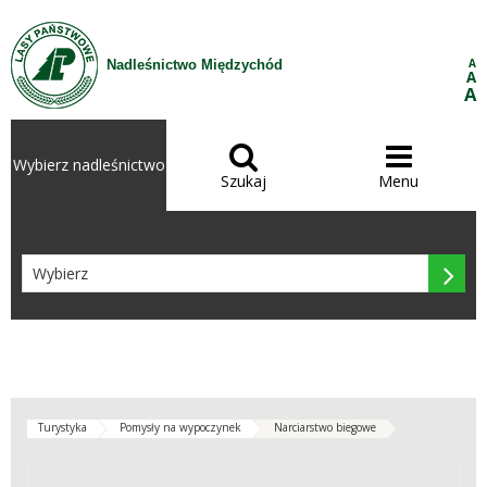
Przejdź do treści
A
Nadleśnictwo Międzychód
A
A


Wybierz nadleśnictwo
Szukaj
Menu

Turystyka
Pomysły na wypoczynek
Narciarstwo biegowe