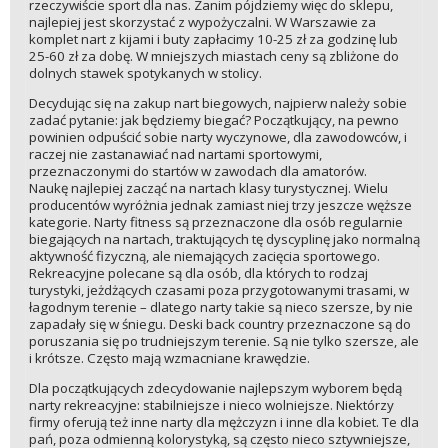
rzeczywiście sport dla nas. Zanim pójdziemy więc do sklepu,
najlepiej jest skorzystać z wypożyczalni. W Warszawie za
komplet nart z kijami i buty zapłacimy 10-25 zł za godzinę lub
25-60 zł za dobę. W mniejszych miastach ceny są zbliżone do
dolnych stawek spotykanych w stolicy.
Decydując się na zakup nart biegowych, najpierw należy sobie
zadać pytanie: jak będziemy biegać? Początkujący, na pewno
powinien odpuścić sobie narty wyczynowe, dla zawodowców, i
raczej nie zastanawiać nad nartami sportowymi,
przeznaczonymi do startów w zawodach dla amatorów.
Naukę najlepiej zacząć na nartach klasy turystycznej. Wielu
producentów wyróżnia jednak zamiast niej trzy jeszcze węższe
kategorie. Narty fitness są przeznaczone dla osób regularnie
biegających na nartach, traktujących tę dyscyplinę jako normalną
aktywność fizyczną, ale niemających zacięcia sportowego.
Rekreacyjne polecane są dla osób, dla których to rodzaj
turystyki, jeżdżących czasami poza przygotowanymi trasami, w
łagodnym terenie – dlatego narty takie są nieco szersze, by nie
zapadały się w śniegu. Deski back country przeznaczone są do
poruszania się po trudniejszym terenie. Są nie tylko szersze, ale
i krótsze. Często mają wzmacniane krawędzie.
Dla początkujących zdecydowanie najlepszym wyborem będą
narty rekreacyjne: stabilniejsze i nieco wolniejsze. Niektórzy
firmy oferują też inne narty dla mężczyzn i inne dla kobiet. Te dla
pań, poza odmienną kolorystyką, są często nieco sztywniejsze,