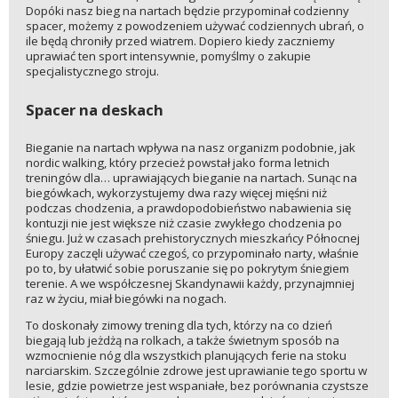
Dopóki nasz bieg na nartach będzie przypominał codzienny
spacer, możemy z powodzeniem używać codziennych ubrań, o
ile będą chroniły przed wiatrem. Dopiero kiedy zaczniemy
uprawiać ten sport intensywnie, pomyślmy o zakupie
specjalistycznego stroju.
Spacer na deskach
Bieganie na nartach wpływa na nasz organizm podobnie, jak
nordic walking, który przecież powstał jako forma letnich
treningów dla… uprawiających bieganie na nartach. Sunąc na
biegówkach, wykorzystujemy dwa razy więcej mięśni niż
podczas chodzenia, a prawdopodobieństwo nabawienia się
kontuzji nie jest większe niż czasie zwykłego chodzenia po
śniegu. Już w czasach prehistorycznych mieszkańcy Północnej
Europy zaczęli używać czegoś, co przypominało narty, właśnie
po to, by ułatwić sobie poruszanie się po pokrytym śniegiem
terenie. A we współczesnej Skandynawii każdy, przynajmniej
raz w życiu, miał biegówki na nogach.
To doskonały zimowy trening dla tych, którzy na co dzień
biegają lub jeżdżą na rolkach, a także świetnym sposób na
wzmocnienie nóg dla wszystkich planujących ferie na stoku
narciarskim. Szczególnie zdrowe jest uprawianie tego sportu w
lesie, gdzie powietrze jest wspaniałe, bez porównania czystsze