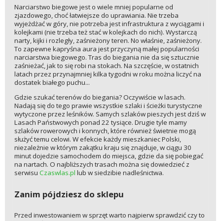
Narciarstwo biegowe jest o wiele mniej popularne od
zjazdowego, choć łatwiejsze do uprawiania. Nie trzeba
wyjeżdżać w góry, nie potrzeba jest infrastruktura z wyciągami i
kolejkami (nie trzeba też stać w kolejkach do nich). Wystarczą
narty, kijki i rozległy, zaśnieżony teren. No właśnie, zaśnieżony.
To zapewne kapryśna aura jest przyczyną małej popularności
narciarstwa biegowego. Tras do biegania nie da się sztucznie
zaśnieżać, jak to się robi na stokach. Na szczęście, w ostatnich
latach przez przynajmniej kilka tygodni w roku można liczyć na
dostatek białego puchu...
Gdzie szukać terenów do biegania? Oczywiście w lasach.
Nadają się do tego prawie wszystkie szlaki i ścieżki turystyczne
wytyczone przez leśników. Samych szlaków pieszych jest dziś w
Lasach Państwowych ponad 22 tysiące. Drugie tyle mamy
szlaków rowerowych i konnych, które również świetnie mogą
służyć temu celowi. W efekcie każdy mieszkaniec Polski,
niezależnie w którym zakątku kraju się znajduje, w ciągu 30
minut dojedzie samochodem do miejsca, gdzie da się pobiegać
na nartach. O najbliższych trasach można się dowiedzieć z
serwisu
Czaswlas.pl
lub w siedzibie nadleśnictwa.
Zanim pójdziesz do sklepu
Przed inwestowaniem w sprzęt warto najpierw sprawdzić czy to