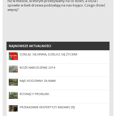
niż w mieście, w którym przebywamy na co dzień, a cisza i
spowite w bieli drzewa podziałają na nas kojąco. Czego chcieć
więcej?
NAJNOWSZE AKTUALNOŚCI
NAJNOWSZE AKTUALNOŚCI
DZIELĄC SIĘ KRWIĄ, DZIELISZ SIĘ ŻYCIEM!
BOŻE NARODZENIE 2014
RAJD RODZINNY ZA NAMI
ROSNĄCY PROBLEM...
PRZEKAZANIE EKSPERTYZY BADAWCZEJ