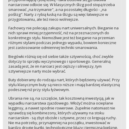
narciarzowi odbicie się. W klasycznych ślizg pod stopą trzeba
smarować „na trzymanie", a na pozostałej długości - „na
poślizg". Narty z rybią łuską na ślizgu są więc łatwiejsze w
przygotowaniu, ale też nieco wolniejsze.
Fachowcy nie polecają zakupu nart uniwersalnych. Bieganie na
nich sprawi mniej przyjemność, niż na przeznaczonych do
konkretnego stylu. Niemożliwe jest też bieganie na przemian
różnymi stylami podczas jednego wypadu, bowiem konieczne
jest zastosowanie odmiennej techniki smarowania.
Biegówki różnią się od siebie także sztywnością, choć zwykle
dotyczy to sprzętu wyczynowego i sportowego. Generalną
zasadą jest, że im narciarz jest cięższy i silniejszy, tym
sztywniejsze narty może wybrać.
Buty dobieramy do rodzaju nart, których będziemy używać. Przy
stylu klasycznym buty są nieco niższe i mają bardziej elastyczną
podeszwę niż przy stylu łyżwowym.
Ubrania nie są, na szczęście, tak kosztowną inwestycją, jak w
wypadku narciarstwa zjazdowego. Włożyć można ocieplane
legginsy, a nawet spodnie rowerowe. Zupełnie natomiast nie
sprawdzą się kombinezony, których używamy na stoku
narciarskim - są zbyt obcisłe i sztywne, przez co krępują ruchy.
Nie ma potrzeby, przynajmniej na początku, inwestować w
bardzo drogie kurtki, technologiczne bluzy i termiczną bieliznę.