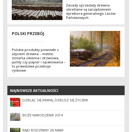
Zasady sprzedaży drewna
określane są zarządzeniem
dyrektora generalnego Lasów
Państwowych.
POLSKI PRZEBÓJ
Polskie produkty powstałe z
użyciem drewna – meble,
stolarka okienna i drzwiowa,
jachty czy papier i opakowania –
to prawdziwe przeboje
rynkowe.
NAJNOWSZE AKTUALNOŚCI
NAJNOWSZE AKTUALNOŚCI
DZIELĄC SIĘ KRWIĄ, DZIELISZ SIĘ ŻYCIEM!
BOŻE NARODZENIE 2014
RAJD RODZINNY ZA NAMI