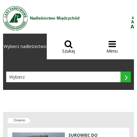
Przejdź do treści
A
Nadleśnictwo Międzychód
A
A


Wybierz nadleśnictwo
Szukaj
Menu

Drewno
SUROWIEC DO