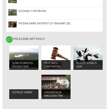
ROSNĄCY PROBLEM...
PRZEKAZANIE EKSPERTYZY BADAWCZEJ
POLECANE ARTYKUŁY
POLECANE ARTYKUŁY
LEŚNY KOMPLEKS
PRZETARGI ,
KLUCZE DZIKICH
PROMOCYJNY
ZAMÓWIENIA,
GĘSI
„PUSZCZA
ZARZĄDZENIA
NOTECKA”
DOTACJE UNIJNE
ORGANIZACJA
NADLEŚNICTWA