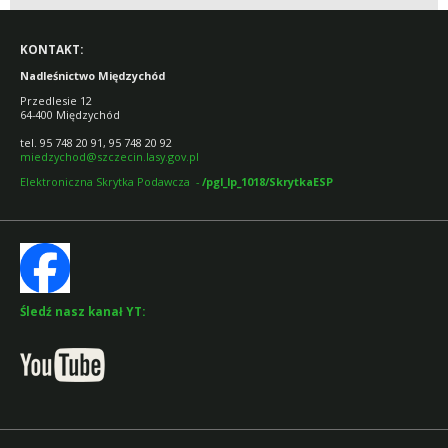
KONTAKT:
Nadleśnictwo Międzychód
Przedlesie 12
64-400 Międzychód
tel. 95 748 20 91, 95 748 20 92
miedzychod@szczecin.lasy.gov.pl
Elektroniczna Skrytka Podawcza -
/pgl_lp_1018/SkrytkaESP
Śledź nasz kanał YT: