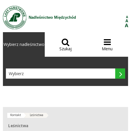
Przejdź do treści
A
Nadleśnictwo Międzychód
A
A


Wybierz nadleśnictwo
Szukaj
Menu

Kontakt
Leśnictwa
Leśnictwa
Leśnictwa