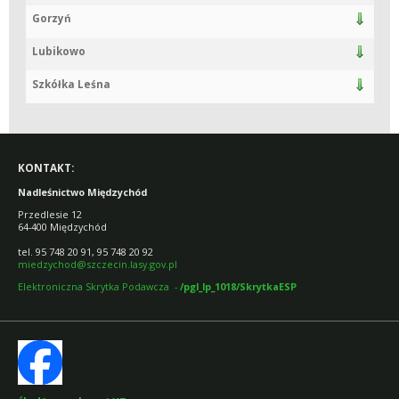
Gorzyń
Lubikowo
Szkółka Leśna
KONTAKT:
Nadleśnictwo Międzychód
Przedlesie 12
64-400 Międzychód
tel. 95 748 20 91, 95 748 20 92
miedzychod@szczecin.lasy.gov.pl
Elektroniczna Skrytka Podawcza -
/pgl_lp_1018/SkrytkaESP