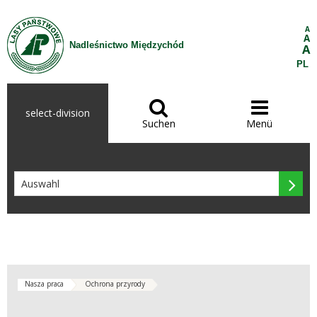
Zum Inhalt wechseln
A
A
Nadleśnictwo Międzychód
A
PL


select-division
Suchen
Menü

Nasza praca
Ochrona przyrody