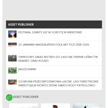
ASSET PUBLISHER
ASSET PUBLISHER
FESTIWAL SZANTY JUŻ W SOBOTĘ W MIERZYNIE!
32. JARMARK MAGDALEŃSKI FOLK ART PSZCZEW 2026
OKRESOWY ZAKAZ WSTĘPU DO LASU NA TERENIE LEŚNICTW
KRANIEC ORAZ KOLNO
JAGODZIANKI
OCHRONA PRZECIWPOŻAROWA LASÓW. LASY PAŃSTWOWE
INWESTUJĄ W NOWOCZESNE SAMOCHODY PATROLOWO-
GAŚNICZE
ASSET PUBLISHER
ASSET PUBLISHER