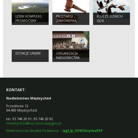
LEŚNY KOMPLEKS
PRZETARGI ,
KLUCZE DZIKICH
PROMOCYJNY
ZAMÓWIENIA,
GĘSI
„PUSZCZA
ZARZĄDZENIA
NOTECKA”
DOTACJE UNIJNE
ORGANIZACJA
NADLEŚNICTWA
KONTAKT:
Nadleśnictwo Międzychód
Przedlesie 12
64-400 Międzychód
tel. 95 748 20 91, 95 748 20 92
miedzychod@szczecin.lasy.gov.pl
Elektroniczna Skrytka Podawcza -
/pgl_lp_1018/SkrytkaESP